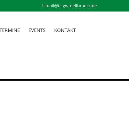
mail@tc-gw-dellbrueck.de
TERMINE
EVENTS
KONTAKT