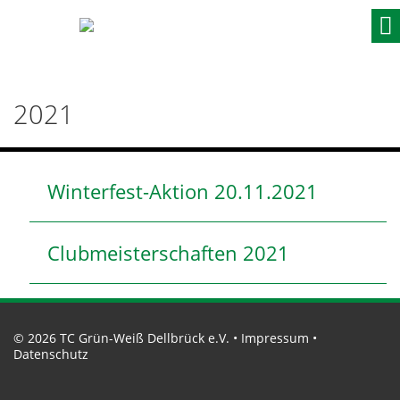
Skip
to
content
2021
Winterfest-Aktion 20.11.2021
Clubmeisterschaften 2021
© 2026 TC Grün-Weiß Dellbrück e.V. •
Impressum
•
Datenschutz