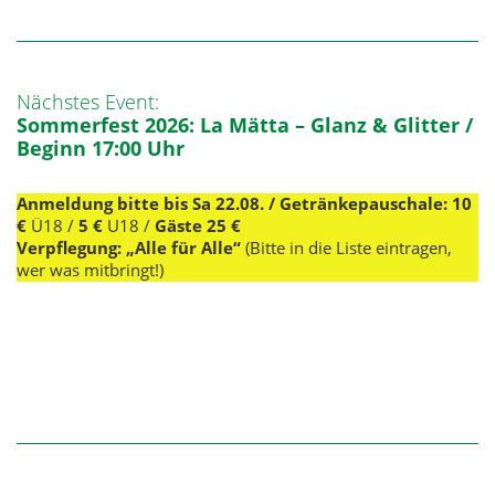
Nächstes Event:
Sommerfest 2026: La Mätta – Glanz & Glitter /
Beginn 17:00 Uhr
Anmeldung bitte bis Sa 22.08.
/
Getränkepauschale:
10
€
Ü18 /
5 €
U18 /
Gäste 25 €
Verpflegung: „Alle für Alle“
(Bitte in die Liste eintragen,
wer was mitbringt!)