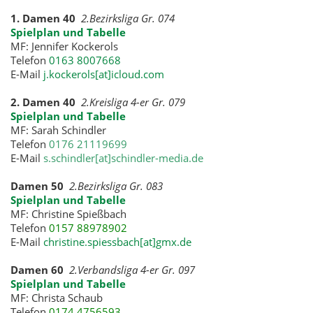
1. Damen 40
2.Bezirksliga Gr. 074
Spielplan und Tabelle
MF: Jennifer Kockerols
Telefon
0163 8007668
E-Mail
j.kockerols[at]icloud.com
2. Damen 40
2.Kreisliga 4-er Gr. 079
Spielplan und Tabelle
MF: Sarah Schindler
Telefon
0176 21119699
E-Mail
s.schindler[at]schindler-media.de
D
amen 50
2.Bezirksliga Gr. 083
Spielplan und Tabelle
MF: Christine Spießbach
Telefon
0157 88978902
E-Mail
christine.spiessbach[at]gmx.de
Damen 60
2.Verbandsliga 4-er Gr. 097
Spielplan und Tabelle
MF: Christa Schaub
Telefon
0174 4756593